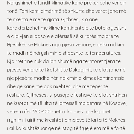
Ndryshimet e fundit klimatike kanë prekur edhe vendin
tonë. Tani kemi dimër më të shkurtë dhe verat janë më
të nxehta e më të gjata. Gjithsesi, kjo anë
karakterizohet me klimë kontinentale të butë kryesisht
e cila vjen si pasojë e afërsisë së kurorës malore të
Bjeshkës së Moknës nga pjesa veriore, e që ka ndikim
të madh në ndryshimin e shpeshtë të temperaturës.
Kjo rrethinë nuk dallon shumë nga territoret tjera të
pjesës veriore të Rrafshit të Dukagjinit, të cilat janë në
një pjesë të madhe nën ndikimin e klimës kontinentale
dhe që kanë më pak nxehtësi dhe më tepër të
reshura. Gjithësesi, si pasojë e fushave të cilat shtrihen
në kuotat më të ulta të lartësisë mbidetare në Kosovë,
vetëm afër 350-400 metra, ku mes tyre krijohet
rrymimi i ajrit me kreshtat e maleve të larta të Moknës
i cili ka kushtëzuar që në Istog të fryejë era më e fortë