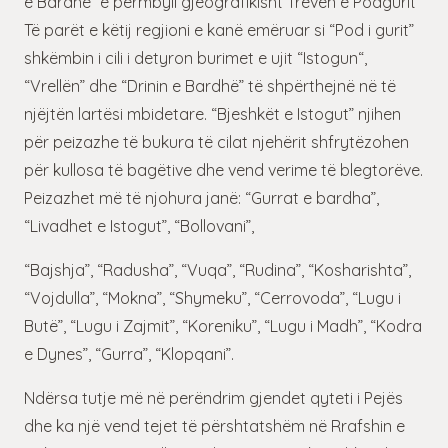
e Bardhë” e përmbyll gjeografikisht Trevën e Podgurit
Të parët e këtij regjioni e kanë emëruar si “Pod i gurit”
shkëmbin i cili i detyron burimet e ujit “Istogun“,
“Vrellën” dhe “Drinin e Bardhë” të shpërthejnë në të
njëjtën lartësi mbidetare. “Bjeshkët e Istogut” njihen
për peizazhe të bukura të cilat njehërit shfrytëzohen
për kullosa të bagëtive dhe vend verime të blegtorëve.
Peizazhet më të njohura janë: “Gurrat e bardha”,
“Livadhet e Istogut”, “Bollovani”,
“Bajshja”, “Radusha”, “Vuqa”, “Rudina”, “Kosharishta”,
“Vojdulla”, “Mokna”, “Shymeku”, “Cerrovoda”, “Lugu i
Butë”, “Lugu i Zajmit”, “Koreniku”, “Lugu i Madh”, “Kodra
e Dynes”, “Gurra”, “Klopqani”.
Ndërsa tutje më në perëndrim gjendet qyteti i Pejës
dhe ka një vend tejet të përshtatshëm në Rrafshin e