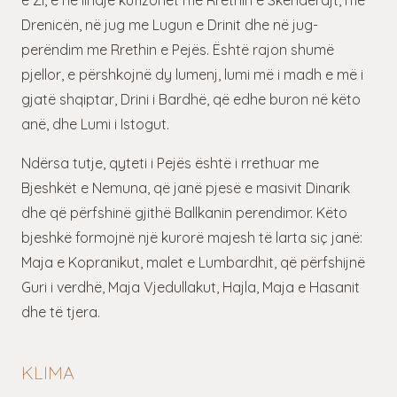
Drenicën, në jug me Lugun e Drinit dhe në jug-
perëndim me Rrethin e Pejës. Është rajon shumë
pjellor, e përshkojnë dy lumenj, lumi më i madh e më i
gjatë shqiptar, Drini i Bardhë, që edhe buron në këto
anë, dhe Lumi i Istogut.
Ndërsa tutje, qyteti i Pejës është i rrethuar me
Bjeshkët e Nemuna, që janë pjesë e masivit Dinarik
dhe që përfshinë gjithë Ballkanin perendimor. Këto
bjeshkë formojnë një kurorë majesh të larta siç janë:
Maja e Kopranikut, malet e Lumbardhit, që përfshijnë
Guri i verdhë, Maja Vjedullakut, Hajla, Maja e Hasanit
dhe të tjera.
KLIMA