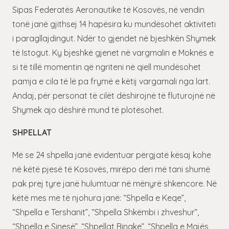
Sipas Federatës Aeronautike të Kosovës, në vendin
tonë janë gjithsej 14 hapësira ku mundësohet aktiviteti
i paragllajdingut. Ndër to gjendet në bjeshkën Shymek
të Istogut. Ky bjeshkë gjenet në vargmalin e Moknës e
si të tillë momentin që ngriteni në qiell mundësohet
pamja e cila të lë pa frymë e këtij vargamali nga lart.
Andaj, për personat të cilët dëshirojnë të fluturojnë në
Shymek ajo dëshirë mund të plotësohet.
SHPELLAT
Më se 24 shpella janë evidentuar përgjatë kësaj kohe
në këtë pjesë të Kosovës, mirëpo deri më tani shumë
pak prej tyre janë hulumtuar në mënyrë shkencore. Në
këtë mes më të njohura janë: “Shpella e Keqe”,
“Shpella e Tershanit”, “Shpella Shkëmbi i zhveshur”,
“Shpella e Sinesë”, “Shpellat Binake”, “Shpella e Majës