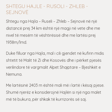
SHTEGU HAJLE - RUSOLI - ZHLEB -
SEJNOVË
Shtegu nga Hajla – Ruseli – Zhleb – Sejnovë në një
distancë prej 34 km është një magji në vete dhe me
nivel të mesëm të vështirësisë dhe me lartësi prej
1938m/lmd.
Duke filluar nga Hajla, mal i cili gjendet në kufirin midis
shtetit të Malit të Zi dhe Kosovës dhe i përket pjesës
verilindore të vargmalit Alpet Shqiptare – Bjeshkët e
Nemuna.
Me lartësinë 2403 m është mali më i lartë i kësaj pjese.
Shumë njerëz e konsiderojnë Hajlën si një nga malet
më të bukura, për shkak të kurrizorës së saj.