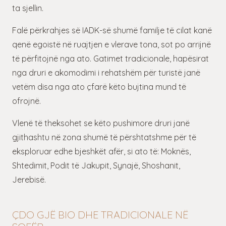
ta sjellin.
Falë përkrahjes së IADK-së shumë familje të cilat kanë
qenë egoistë në ruajtjen e vlerave tona, sot po arrijnë
të përfitojnë nga ato. Gatimet tradicionale, hapësirat
nga druri e akomodimi i rehatshëm për turistë janë
vetëm disa nga ato çfarë këto bujtina mund të
ofrojnë.
Vlenë të theksohet se këto pushimore druri janë
gjithashtu në zona shumë të përshtatshme për të
eksploruar edhe bjeshkët afër, si ato të: Moknës,
Shtedimit, Podit të Jakupit, Synajë, Shoshanit,
Jerebisë.
ÇDO GJË BIO DHE TRADICIONALE NË