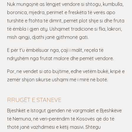
Nuk mungojnë as lëngjet vendore si shtogu, kumbulla,
boronica, mjedra, perimet e freskëta të verës apo
turshitë e ftohta të dimrit, pemët plot shije si dhe fruta
të ëmbla i gjen aty. Ushqimet tradicione si flia, lakrori,
mish qingji, djathi janë gjithmonë gati.
E për t’u ëmbëlsuar nga, çaji i malit, reçela të
ndryshëm nga frutat malore dhe pemët vendore.
Por, ne vendet si ato bujtime, edhe vetëm bukë, kripë e
zemër shijon sikurse ushqimi më i mirë në botë.
RRUGËT E STANEVE
Bjeshkët e Istogut gjenden në vargmalet e Bjeshkëve
të Nemuna, në veri-perëndim të Kosovës që do të
thotë janë vazhdimësi e këtij masivi. Shtegu