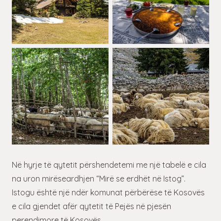
Në hyrje të qytetit përshendetemi me një tabelë e cila
na uron mirëseardhjen “Mirë se erdhët në Istog”.
Istogu është një ndër komunat përbërëse të Kosovës
e cila gjendet afër qytetit të Pejës në pjesën
perendimore të Kosovës.