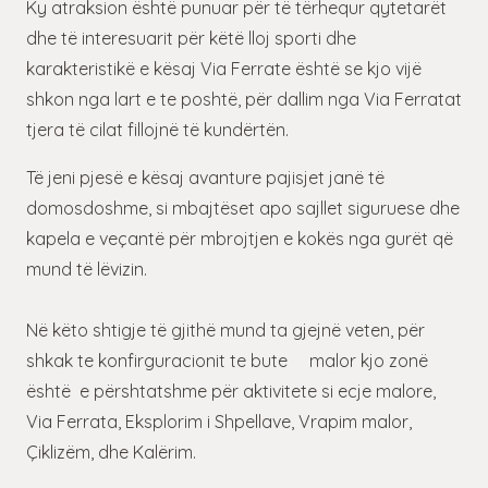
Ky atraksion është punuar për të tërhequr qytetarët
dhe të interesuarit për këtë lloj sporti dhe
karakteristikë e kësaj Via Ferrate është se kjo vijë
shkon nga lart e te poshtë, për dallim nga Via Ferratat
tjera të cilat fillojnë të kundërtën.
Të jeni pjesë e kësaj avanture pajisjet janë të
domosdoshme, si mbajtëset apo sajllet siguruese dhe
kapela e veçantë për mbrojtjen e kokës nga gurët që
mund të lëvizin.
Në këto shtigje të gjithë mund ta gjejnë veten, për
shkak te konfirguracionit te bute malor kjo zonë
është e përshtatshme për aktivitete si ecje malore,
Via Ferrata, Eksplorim i Shpellave, Vrapim malor,
Çiklizëm, dhe Kalërim.