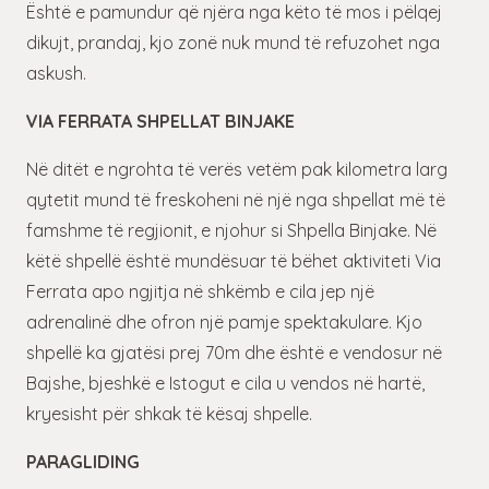
Është e pamundur që njëra nga këto të mos i pëlqej
dikujt, prandaj, kjo zonë nuk mund të refuzohet nga
askush.
VIA FERRATA SHPELLAT BINJAKE
Në ditët e ngrohta të verës vetëm pak kilometra larg
qytetit mund të freskoheni në një nga shpellat më të
famshme të regjionit, e njohur si Shpella Binjake. Në
këtë shpellë është mundësuar të bëhet aktiviteti Via
Ferrata apo ngjitja në shkëmb e cila jep një
adrenalinë dhe ofron një pamje spektakulare. Kjo
shpellë ka gjatësi prej 70m dhe është e vendosur në
Bajshe, bjeshkë e Istogut e cila u vendos në hartë,
kryesisht për shkak të kësaj shpelle.
PARAGLIDING