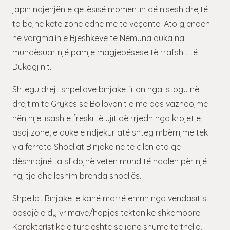
japin ndjenjën e qetësisë momentin që nisesh drejtë
to bëjnë këtë zonë edhe më të veçantë. Ato gjenden
në vargmalin e Bjeshkëve të Nemuna duka na i
mundësuar një pamje magjepësese të rrafshit të
Dukagjinit.
Shtegu drejt shpellave binjake fillon nga Istogu në
drejtim të Grykës së Bollovanit e më pas vazhdojmë
nën hije lisash e freski të ujit që rrjedh nga krojet e
asaj zone, e duke e ndjekur atë shteg mbërrijmë tek
via ferrata Shpellat Binjake në të cilën ata që
dëshirojnë ta sfidojnë veten mund të ndalen për një
ngjitje dhe lëshim brenda shpellës.
Shpellat Binjake, e kanë marrë emrin nga vendasit si
pasojë e dy vrimave/hapjes tektonike shkëmbore.
Karakteristikë e tyre është se janë shumë te thella.