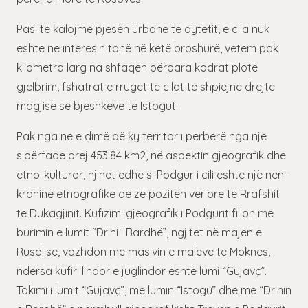
Pasi të kalojmë pjesën urbane të qytetit, e cila nuk
është në interesin tonë në këtë broshurë, vetëm pak
kilometra larg na shfaqen përpara kodrat plotë
gjelbrim, fshatrat e rrugët të cilat të shpiejnë drejtë
magjisë së bjeshkëve të Istogut.
Pak nga ne e dimë që ky territor i përbërë nga një
sipërfaqe prej 453.84 km2, në aspektin gjeografik dhe
etno-kulturor, njihet edhe si Podgur i cili është një nën-
krahinë etnografike që zë pozitën veriore të Rrafshit
të Dukagjinit. Kufizimi gjeografik i Podgurit fillon me
burimin e lumit “Drini i Bardhë”, ngjitet në majën e
Rusolisë, vazhdon me masivin e maleve të Moknës,
ndërsa kufiri lindor e juglindor është lumi “Gujavç”.
Takimi i lumit “Gujavç”, me lumin “Istogu” dhe me “Drinin