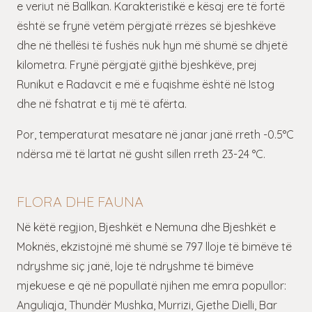
e veriut në Ballkan. Karakteristikë e kësaj ere të fortë
është se frynë vetëm përgjatë rrëzes së bjeshkëve
dhe në thellësi të fushës nuk hyn më shumë se dhjetë
kilometra. Frynë përgjatë gjithë bjeshkëve, prej
Runikut e Radavcit e më e fuqishme është në Istog
dhe në fshatrat e tij më të afërta.
Por, temperaturat mesatare në janar janë rreth -0.5°C
ndërsa më të lartat në gusht sillen rreth 23-24 °C.
FLORA DHE FAUNA
Në këtë regjion, Bjeshkët e Nemuna dhe Bjeshkët e
Moknës, ekzistojnë më shumë se 797 lloje të bimëve të
ndryshme siç janë, loje të ndryshme të bimëve
mjekuese e që në popullatë njihen me emra popullor:
Anguliqja, Thundër Mushka, Murrizi, Gjethe Dielli, Bar