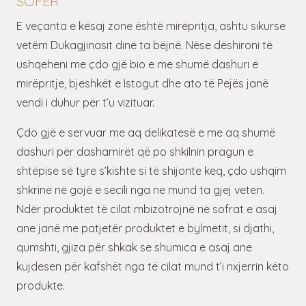
SOFËR
E veçanta e kësaj zone është mirëpritja, ashtu sikurse
vetëm Dukagjinasit dinë ta bëjnë. Nëse dëshironi të
ushqeheni me çdo gjë bio e me shumë dashuri e
mirëpritje, bjeshkët e Istogut dhe ato të Pejës janë
vendi i duhur për t’u vizituar.
Çdo gjë e servuar me aq delikatesë e me aq shumë
dashuri për dashamirët që po shkilnin pragun e
shtëpisë së tyre s’kishte si të shijonte keq, çdo ushqim
shkrinë në gojë e secili nga ne mund ta gjej veten.
Ndër produktet të cilat mbizotrojnë në sofrat e asaj
ane janë me patjetër produktet e bylmetit, si djathi,
qumshti, gjiza për shkak se shumica e asaj ane
kujdesen për kafshët nga të cilat mund t’i nxjerrin këto
produkte.