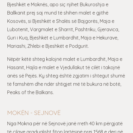
Bjeshkët e Moknës, apo siç njihet Bukuroshja e
Ballkanit prej saj mund të shihen malet e gjithë
Kosovës, si Bjeshkët e Shalës së Bajgorës, Maja e
Lubotenit, Vargmalet e Sharrit, Pashtriku, Gjeravica,
Guri i Kuq, Bjeshkët e Lumbardhit, Maja e Hekurave,
Mariashi, Zhlebi e Bjeshkët e Podgurit.
Nëpër këtë shteg kalojnë malet e Lumbardhit, Maja e
Hasanit, Hajla e malet e Vjedullakut të cilët i takojnë
anës së Pejës. Ky shteg është zgjatim i shtegut shumë
të famshëm dhe ndër shtigjet më të bukura në botë,
Peaks of the Balkans.
MOKËN - SEJNOVË
Nga Mokna për në Sejnovë janë rreth 40 km përgjatë
të cilave gradualisht fiton lartësinë prej 1568 e deri në