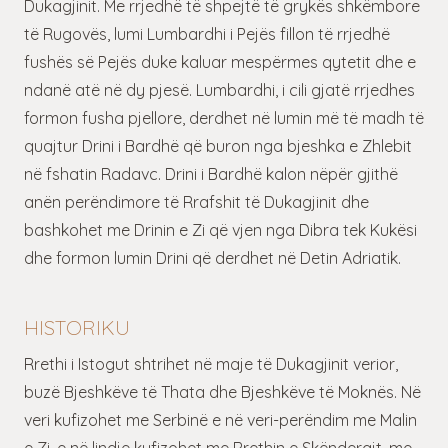
Dukagjinit. Me rrjedhë të shpejtë të grykës shkëmbore
të Rugovës, lumi Lumbardhi i Pejës fillon të rrjedhë
fushës së Pejës duke kaluar mespërmes qytetit dhe e
ndanë atë në dy pjesë. Lumbardhi, i cili gjatë rrjedhes
formon fusha pjellore, derdhet në lumin më të madh të
quajtur Drini i Bardhë që buron nga bjeshka e Zhlebit
në fshatin Radavc. Drini i Bardhë kalon nëpër gjithë
anën perëndimore të Rrafshit të Dukagjinit dhe
bashkohet me Drinin e Zi që vjen nga Dibra tek Kukësi
dhe formon lumin Drini që derdhet në Detin Adriatik.
HISTORIKU
Rrethi i Istogut shtrihet në maje të Dukagjinit verior,
buzë Bjeshkëve të Thata dhe Bjeshkëve të Moknës. Në
veri kufizohet me Serbinë e në veri-perëndim me Malin
e Zi, e në lindje kufizohet me Rrethin e Skënderajt, me