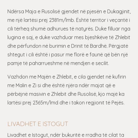
Ndërsa Maja e Rusolisë gjendet në pjesën e Dukagjinit,
me një lartësi prej 2381m/lmb. Është territor i veçantë i
cili tërheq shumë adhurues të natyrës. Duke filluar nga
lugina e saj, e duke vazhduar mes bjeshkëve të Zhlebit
dhe përfundon në burimin e Drinit të Bardhë. Përgjatë
shtegut i cili është i pasur me florë e faunë që bën një
pamje të paharrueshme në mendjen e secilit.
Vazhdon me Majën e Zhlebit, e cila gjendet në kufirin
me Malin e Zi si dhe është njëra ndër majat që e
përbëjnë masivin e Zhlebit dhe Rusolisë, kjo majë ka
lartësi prej 2365m/lmd dhe i takon regjionit të Pejës.
LIVADHET E ISTOGUT
Livadhet e Istogut, ndër bukuritë e rradha të cilat ta