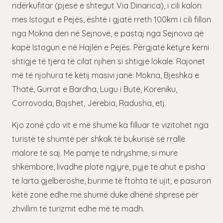
ndërkufitar (pjesë e shtegut Via Dinarica), i cili kalon
mes Istogut e Pejës, është i gjatë rreth 100km i cili fillon
nga Mokna deri në Sejnovë, e pastaj nga Sejnova që
kapë Istogun e në Hajlën e Pejës. Përgjatë këtyre kemi
shtigje të tjera të cilat njihen si shtigje lokale. Rajonet
më të njohura të këtij masivi janë: Mokna, Bjeshka e
Thatë, Gurrat e Bardha, Lugu i Butë, Koreniku,
Corrovoda, Bajshet, Jerebia, Radusha, etj.
Kjo zonë çdo vit e më shumë ka filluar të vizitohet nga
turistë të shumtë për shkak të bukurisë së rrallë
malore të saj. Me pamje të ndryshme, si mure
shkëmbore, livadhe plotë ngjyrë, pyje të ahut e pisha
të larta gjelbëroshe, burime të ftohta të ujit, e pasuron
këtë zonë edhe më shumë duke dhënë shpresë për
zhvillim të turizmit edhe më të madh.