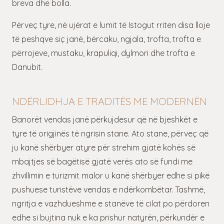
breva dhe bolla.
Përveç tyre, në ujërat e lumit të Istogut rriten disa lloje
të peshqve siç janë, bërcaku, ngjala, trofta, trofta e
përrojeve, mustaku, krapuliqi, dylmori dhe trofta e
Danubit.
NDËRLIDHJA E TRADITËS ME MODERNËN
Banorët vendas janë përkujdesur që në bjeshkët e
tyre të origjinës të ngrisin stane. Ato stane, përveç që
ju kanë shërbyer atyre për strehim gjatë kohës së
mbajtjes së bagëtisë gjatë verës ato së fundi me
zhvillimin e turizmit malor u kanë shërbyer edhe si pikë
pushuese turistëve vendas e ndërkombëtar. Tashmë,
ngritja e vazhdueshme e stanëve të cilat po përdoren
edhe si bujtina nuk e ka prishur natyrën, përkundër e