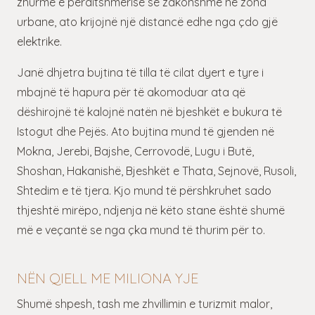
zhurmë e përditshmërisë së zakonshme në zona
urbane, ato krijojnë një distancë edhe nga çdo gjë
elektrike.
Janë dhjetra bujtina të tilla të cilat dyert e tyre i
mbajnë të hapura për të akomoduar ata që
dëshirojnë të kalojnë natën në bjeshkët e bukura të
Istogut dhe Pejës. Ato bujtina mund të gjenden në
Mokna, Jerebi, Bajshe, Cerrovodë, Lugu i Butë,
Shoshan, Hakanishë, Bjeshkët e Thata, Sejnovë, Rusoli,
Shtedim e të tjera. Kjo mund të përshkruhet sado
thjeshtë mirëpo, ndjenja në këto stane është shumë
më e veçantë se nga çka mund të thurim për to.
NËN QIELL ME MILIONA YJE
Shumë shpesh, tash me zhvillimin e turizmit malor,