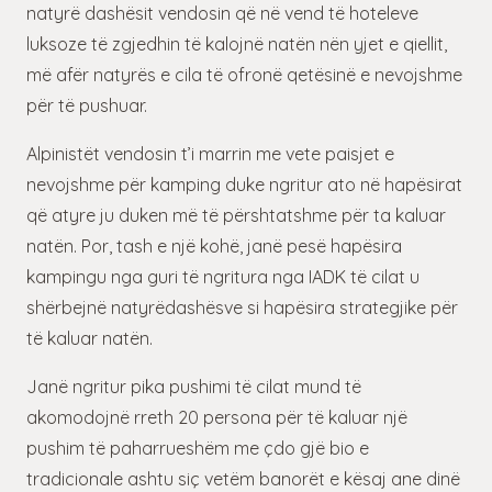
natyrë dashësit vendosin që në vend të hoteleve
luksoze të zgjedhin të kalojnë natën nën yjet e qiellit,
më afër natyrës e cila të ofronë qetësinë e nevojshme
për të pushuar.
Alpinistët vendosin t’i marrin me vete paisjet e
nevojshme për kamping duke ngritur ato në hapësirat
që atyre ju duken më të përshtatshme për ta kaluar
natën. Por, tash e një kohë, janë pesë hapësira
kampingu nga guri të ngritura nga IADK të cilat u
shërbejnë natyrëdashësve si hapësira strategjike për
të kaluar natën.
Janë ngritur pika pushimi të cilat mund të
akomodojnë rreth 20 persona për të kaluar një
pushim të paharrueshëm me çdo gjë bio e
tradicionale ashtu siç vetëm banorët e kësaj ane dinë