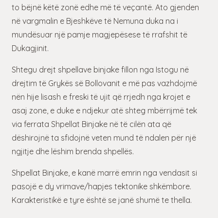
to bëjnë këtë zonë edhe më të veçantë. Ato gjenden
në vargmalin e Bjeshkëve të Nemuna duka na i
mundësuar një pamje magjepësese të rrafshit të
Dukagjinit.
Shtegu drejt shpellave binjake fillon nga Istogu në
drejtim të Grykës së Bollovanit e më pas vazhdojmë
nën hije lisash e freski të ujit që rrjedh nga krojet e
asaj zone, e duke e ndjekur atë shteg mbërrijmë tek
via ferrata Shpellat Binjake në të cilën ata që
dëshirojnë ta sfidojnë veten mund të ndalen për një
ngjitje dhe lëshim brenda shpellës.
Shpellat Binjake, e kanë marrë emrin nga vendasit si
pasojë e dy vrimave/hapjes tektonike shkëmbore.
Karakteristikë e tyre është se janë shumë te thella.