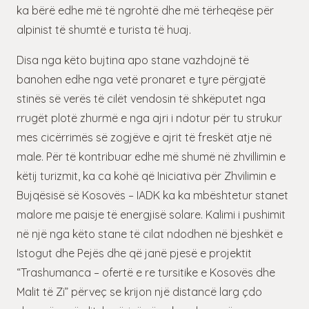
ka bërë edhe më të ngrohtë dhe më tërheqëse për
alpinist të shumtë e turista të huaj.
Disa nga këto bujtina apo stane vazhdojnë të
banohen edhe nga vetë pronaret e tyre përgjatë
stinës së verës të cilët vendosin të shkëputet nga
rrugët plotë zhurmë e nga ajri i ndotur për tu strukur
mes cicërrimës së zogjëve e ajrit të freskët atje në
male. Për të kontribuar edhe më shumë në zhvillimin e
këtij turizmit, ka ca kohë që Iniciativa për Zhvilimin e
Bujqësisë së Kosovës – IADK ka ka mbështetur stanet
malore me paisje të energjisë solare. Kalimi i pushimit
në një nga këto stane të cilat ndodhen në bjeshkët e
Istogut dhe Pejës dhe që janë pjesë e projektit
“Trashumanca – ofertë e re tursitike e Kosovës dhe
Malit të Zi” përveç se krijon një distancë larg çdo