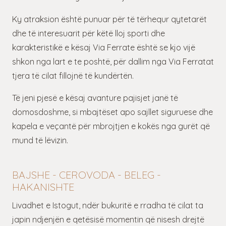
Ky atraksion është punuar për të tërhequr qytetarët
dhe të interesuarit për këtë lloj sporti dhe
karakteristikë e kësaj Via Ferrate është se kjo vijë
shkon nga lart e te poshtë, për dallim nga Via Ferratat
tjera të cilat fillojnë të kundërtën.
Të jeni pjesë e kësaj avanture pajisjet janë të
domosdoshme, si mbajtëset apo sajllet siguruese dhe
kapela e veçantë për mbrojtjen e kokës nga gurët që
mund të lëvizin.
BAJSHE - CEROVODA - BELEG -
HAKANISHTE
Livadhet e Istogut, ndër bukuritë e rradha të cilat ta
japin ndjenjën e qetësisë momentin që nisesh drejtë