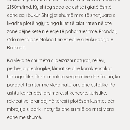
2150m/lmd. Ky shteg sado që është i gjatë është
edhe aq i bukur. Shtigjet shumë mirë të shënjuara e
livadhe plotë ngjyra nga lulet të cilat rriten në atë
zonë bëjnë këtë një ecje të paharrueshme. Prandaj,
s’do mend pse Mokna thirret edhe si Bukuroshja e
Ballkanit.
Ka vlera të shumëta si peizazhi natyror, relievi,
përbërja gjeologjike, klimatike dhe karakteristikat
hidrografike, flora, mbuloja vegjetative dhe fauna, ku
paraqet territor me vlera natyrore dhe estetike. Po
ashtu ka rëndësi arsimore, shkencore, turistike,
rekreative, prandaj në tërësi i plotëson kushtet për
mbrojtje si park i natyrës dhe si i tillë do rritej vlera
edhe më shumë.