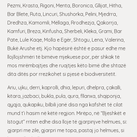
Pezmi, Krasta, Rigoni, Menta, Boronica, Gllijat, Hitha,
Bar Blete, Ruta, Lincuri, Shushorka, Pelini, Mjedrra,
Dredhza, Kamomili, Mëllaga, Rrodhezja, Qakorrja,
Kamfuri, Breza, Kinfusha, Sherbeli, Kleka, Grami, Bar
Pate, Lule Kaqe, Molla e Egër, Shtogu, Lena, Valerina,
Bukë Arushe etj. Kjo hapësirë është e pasur edhe me
llojllojshmëri të bimëve mjekuese por, për shkak të
mos mirëmbajtjes dhe ruajtjes këto bimë dhe shtazë
dita ditës por rrezikohet si pjesë e biodiversitetit.
Ariu, ujku, derri, kaprolli, dhia, lepuri, dhelpra, çakalli,
kitara, jazbaci, bukla, pula, qura, fllanxa, shqiponja,
qyqja, qukapiku, bilbili janë disa nga kafshët të cilat
mund t’i hasim në këtë regjion. Mirëpo, në “Bjeshkët e
Istogut” rriten edhe disa lloje të gjarpinjve helmues, si:
gjarpri me zile, gjarpri me topa, pastaj jo helmues, si