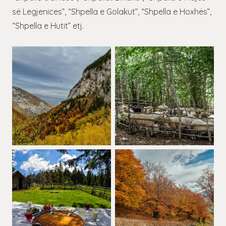
së Legjenices”, “Shpella e Golakut”, “Shpella e Hoxhës”,
“Shpella e Hutit” etj.