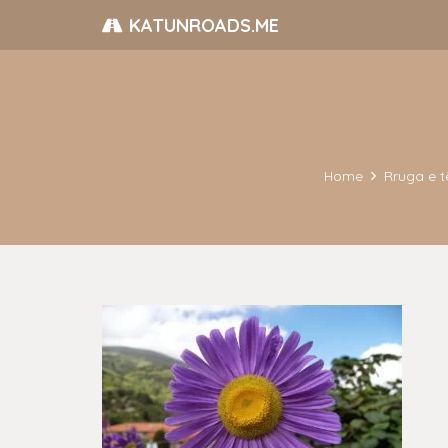
KATUNROADS.ME
Home
Rruga e t