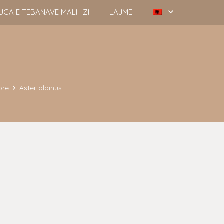
UGA E TËBANAVE MALI I ZI
LAJME
ore
Aster alpinus