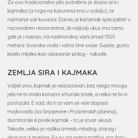
Za ovo tradicionalno jelo potrebno je dosta sira i
kajmaka (a toga na katunima ima u izobilju), te
najmanje sat kuvanja. Danas je kačamak specijalitet u
nacionalnim restoranima, ali najbolji ukus ima tamo
gde je i nastao, na nadmorskoj visini iznad 1500
metara. Izvorska voda i vatra čine svoje. Svježe, gusto
kiselo mlijeko kao obavezan prilog – takođe.
ZEMLJA SIRA I KAJMAKA
Vidjeli smo, kajmak je neizostavan, bez njega mnoga
jela ne bi imala konačni vrhunski šmek, a neka ne bi ni
postojala. E sad, da li će vam se više dopasti
mojkovački (sa Sinjajevine i Prošćenskih planina),
durmitorski ili pivski kajmak – to je stvar ukusa.
Takođe, velika je razlika između mladog, starog i
skorupa iz mješine. Svi su oni prepoznatljivi, isto kao i