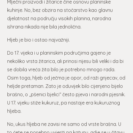
Mlječni proizvodi i žitarice čine osnovu planinske
kuhinje. No, bez obzira na stočarstvo kao glavnu
djelatnost na području visokih planina, narodna
ishrana nikada nije bila jednolična.
Hljeb je bio i ostao najvažniji.
Do 17. vijeka i u planinskim područjima gajeno je
nekoliko vrsta žitarica, ali prinosi nijesu bili veliki i da bi
se dobila vreća žita bilo je potrebno mnogo rada.
Osim toga, hljeb od ječma je opor, od raži gnjecav, od
heljde pretaman. Zato je oduvijek bilo cijenjeno bijelo
brašno, o „pšenici bjelici“ često pjeva i narodni pjesnik.
U 17. vijeku stiže kukuruz, pa nastaje era kukuruznog
hljeba.
No, ukus hljeba ne zavisi ne samo od vrste brašna. U
to ćete se posebno uvjeriti na katunu, gdje se u čitavu