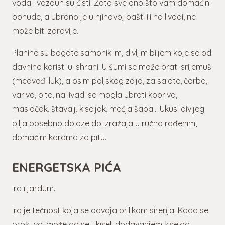
voda i vazduh su čisti. Zato sve ono što vam domaćini
ponude, a ubrano je u njihovoj bašti ili na livadi, ne
može biti zdravije.
Planine su bogate samoniklim, divljim biljem koje se od
davnina koristi u ishrani. U šumi se može brati srijemuš
(medveđi luk), a osim poljskog zelja, za salate, čorbe,
variva, pite, na livadi se mogla ubrati kopriva,
maslačak, štavalj, kiseljak, mečja šapa… Ukusi divljeg
bilja posebno dolaze do izražaja u ručno rađenim,
domaćim korama za pitu.
ENERGETSKA PIĆA
Ira i jardum.
Ira je tečnost koja se odvaja prilikom sirenja. Kada se
prokuva, može da se ukiseli dodavanjem kiselog