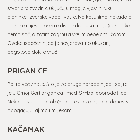
stvar proizvodnje uključuju magije vještih ruku
planinke, izvorske vode i vatre. Na katunima, nekada bi
planinka tijesto prekrila listom kupusa ili bljušture, ako
nema sač, a zatim zagrnula vrelim pepelom i žarom.
Ovako ispečen hljeb je nevjerovatno ukusan,
pogotovo dok je vruć.
PRIGANICE
Pa, to već znate. Što je za druge narode hljeb i so, to
je u Crnoj Gori priganica i med. Simbol dobrodošlice.
Nekada su bile od običnog tijesta za hljeb, a danas se
obogaćuju jajima i mlijekom.
KAČAMAK