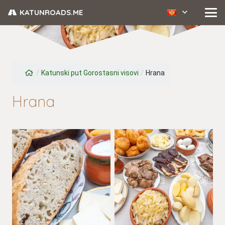
KATUNROADS.ME
/
Katunski put Gorostasni visovi
/
Hrana
Hrana