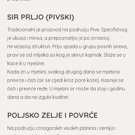
SIR PRLJO (PIVSKI)
Tradicionalni je proizvod na području Pive. Specifičnog
je ukusa i mirisa, a prepoznatljiv je po zrnastoj,
mrvičastoj strukturi. Prljo spada u grupu posnih sireva,
pravi se od mlijeka sa kog je skinut kajmak. Slaže se u
kace ili u mješine.
Kada zri u mješini, svakog drugog dana se mješina
prevrće i čisti (sir se cijedi kroz pore kože). Kasnije se
čisti i prevrće ređe. U mješini sir može da stoji i godinu
dana a da ne izgubi kvalitet.
POLJSKO ZELJE I POVRĆE
Na području crnogorskih visokih planina i zemlja i