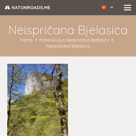
KATUNROADS.ME
Neispričana Bjelasica
Home
Katunski put Neispričana Bjelasica
Neispričana Bjelasica