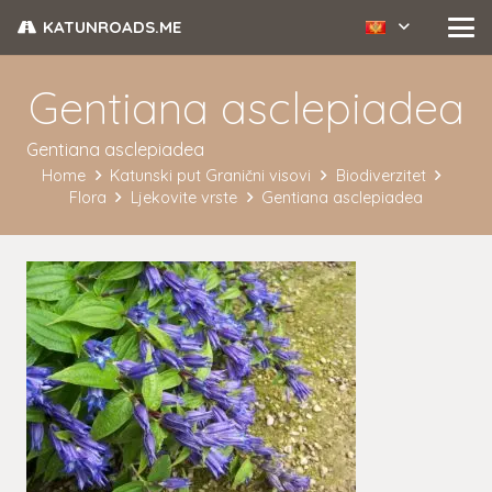
KATUNROADS.ME
Gentiana asclepiadea
Gentiana asclepiadea
Home
Katunski put Granični visovi
Biodiverzitet
Flora
Ljekovite vrste
Gentiana asclepiadea