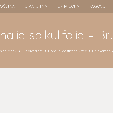
OČETNA
O KATUNIMA
CRNA GORA
KOSOVO
alia spikulifolia – Br
ični visovi
Biodiverzitet
Flora
Zaštićene vrste
Bruckenthalia