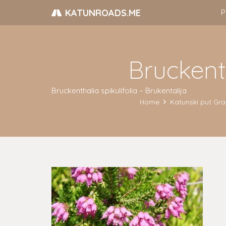
KATUNROADS.ME
P
Bruckenth
Bruckenthalia spikulifolia – Brukentalija
Home
Katunski put Gran