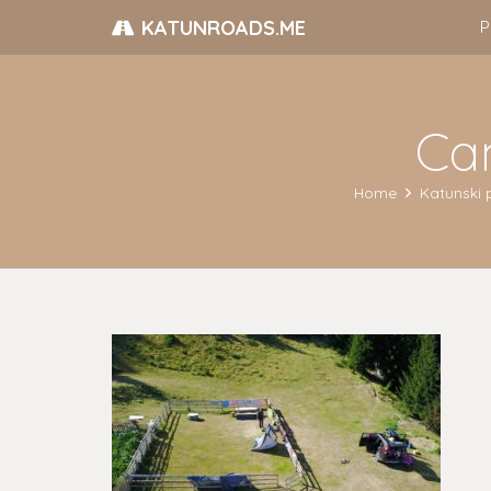
KATUNROADS.ME
P
Ca
Home
Katunski p