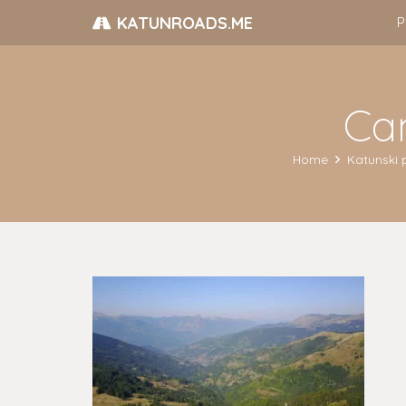
KATUNROADS.ME
P
Ca
Home
Katunski p