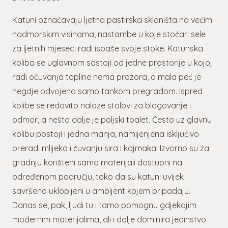
Katuni označavaju ljetna pastirska skloništa na većim
nadmorskim visinama, nastambe u koje stočari sele
za ljetnih mjeseci radi ispaše svoje stoke. Katunska
koliba se uglavnom sastoji od jedne prostorije u kojoj
radi očuvanja topline nema prozora, a mala peć je
negdje odvojena samo tankom pregradom. Ispred
kolibe se redovito nalaze stolovi za blagovanje i
odmor, a nešto dalje je poljski toalet. Često uz glavnu
kolibu postoji i jedna manja, namijenjena isključivo
preradi mlijeka i čuvanju sira i kajmaka. Izvorno su za
gradnju korišteni samo materijali dostupni na
određenom području, tako da su katuni uvijek
savršeno uklopljeni u ambijent kojem pripadaju.
Danas se, pak, ljudi tu i tamo pomognu gdjekojim
modernim materijalima, ali i dalje dominira jedinstvo