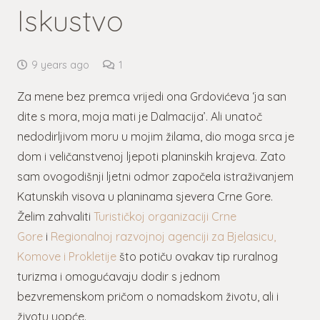
Iskustvo
Komentar
9 years ago
1
Za mene bez premca vrijedi ona Grdovićeva ‘ja san
dite s mora, moja mati je Dalmacija’. Ali unatoč
nedodirljivom moru u mojim žilama, dio moga srca je
dom i veličanstvenoj ljepoti planinskih krajeva. Zato
sam ovogodišnji ljetni odmor započela istraživanjem
Katunskih visova u planinama sjevera Crne Gore.
Želim zahvaliti
Turističkoj organizaciji Crne
Gore
i
Regionalnoj razvojnoj agenciji za Bjelasicu,
Komove i Prokletije
što potiču ovakav tip ruralnog
turizma i omogućavaju dodir s jednom
bezvremenskom pričom o nomadskom životu, ali i
životu uopće.