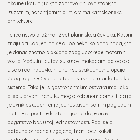
okoline i katuništa što zapravo čini ova staništa
izuzetnim, nenamjernim primjercima kameleonske
arhitekture.
To jedinstvo prožima i život planinskog čovjeka. Katuni
znaju biti udaljeni od sela i po nekoliko dana hoda, što
je danas znatno olakšano zbog upotrebe motornih
vozila. Međutim, putevi su surovi makadami pa odlasci
u selo radi nabavke hrane nisu svakodnevna opcija.
Zbog toga se život u potpunosti vrti unutar katunskog
sistema. Tako je i s gastronomskim ostvarajima. Iako
bi se u prvom trenutku moglo zabunom pomisliti da je
jelovnik oskudan jer je jednostavan, samim pogledom
na trpezu postaje kristalno jasno da je pravo
bogatstvo baš u toj jednostavnosti. Radi se o
potpuno prirodno uzgojenoj hrani, bez ikakvih
dodataka, zbog čega svakim zalogajem uživate u