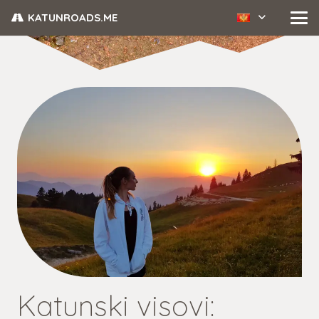
KATUNROADS.ME
Katunski visovi: