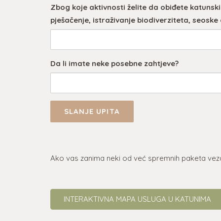
Zbog koje aktivnosti želite da obiđete katunski
pješačenje, istraživanje biodiverziteta, seoske a
Da li imate neke posebne zahtjeve?
Ako vas zanima neki od već spremnih paketa veza
INTERAKTIVNA MAPA USLUGA U KATUNIMA