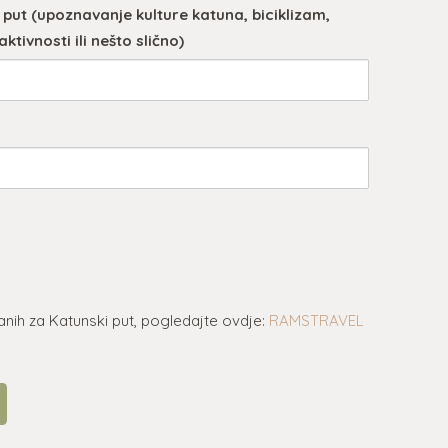
 put (upoznavanje kulture katuna, biciklizam,
ktivnosti ili nešto slično)
nih za Katunski put, pogledajte ovdje:
RAMSTRAVEL