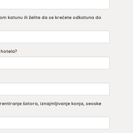
om katunu ili želite da se krećete odkatuna do
 hotela?
entiranje šatora, iznajmljivanje konja, seoske