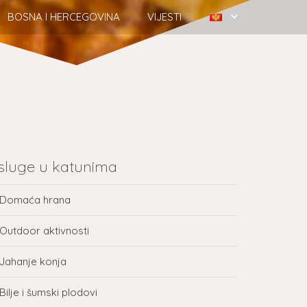
BOSNA I HERCEGOVINA
VIJESTI
sluge u katunima
Domaća hrana
Outdoor aktivnosti
Jahanje konja
Bilje i šumski plodovi