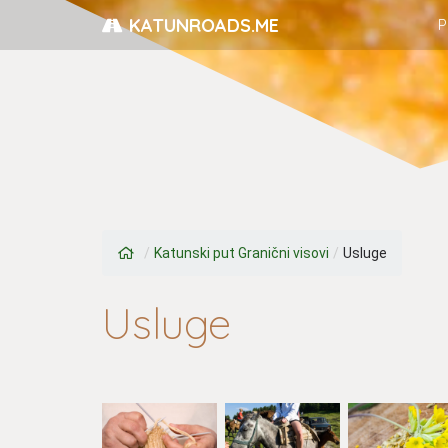
KATUNROADS.ME
P
/
Katunski put Granični visovi
/
Usluge
Usluge