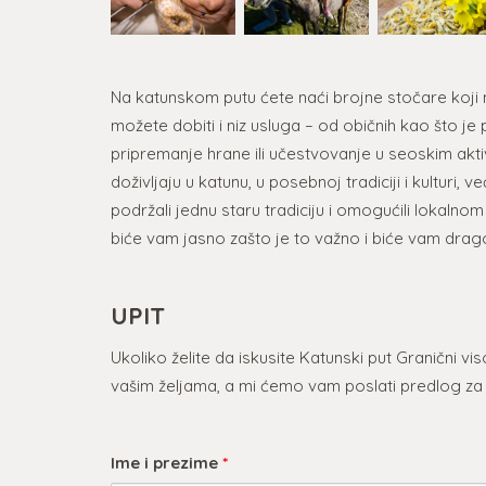
Na katunskom putu
ćete naći brojne stočare koji
možete dobiti i niz usluga – od običnih kao što je 
pripremanje hrane ili učestvovanje u seoskim akt
doživljaju u katunu, u posebnoj tradiciji i kulturi,
podržali jednu staru tradiciju i omogućili lokaln
biće vam jasno zašto je to važno i biće vam dra
UPIT
Ukoliko želite da iskusite Katunski put Granični v
vašim željama, a mi ćemo vam poslati predlog za
Ime i prezime
*