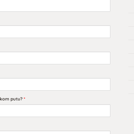
skom putu?
*