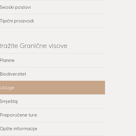
Seoski poslovi
Tipični proizvodi
stražite Granične visove
Planine
Biodiverzitet
Usluge
Smještaj
Preporučene ture
Opšte informacije