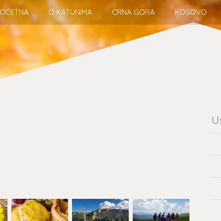
OČETNA
O KATUNIMA
CRNA GORA
KOSOVO
U