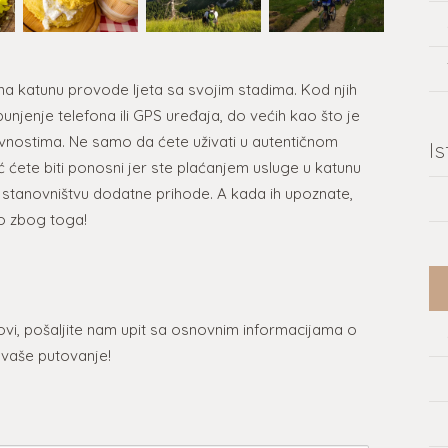
 na katunu provode ljeta sa svojim stadima. Kod njih
punjenje telefona ili GPS uređaja, do većih kao što je
ivnostima. Ne samo da ćete uživati u autentičnom
I
 već ćete biti ponosni jer ste plaćanjem usluge u katunu
om stanovništvu dodatne prihode. A kada ih upoznate,
go zbog toga!
isovi, pošaljite nam upit sa osnovnim informacijama o
 vaše putovanje!