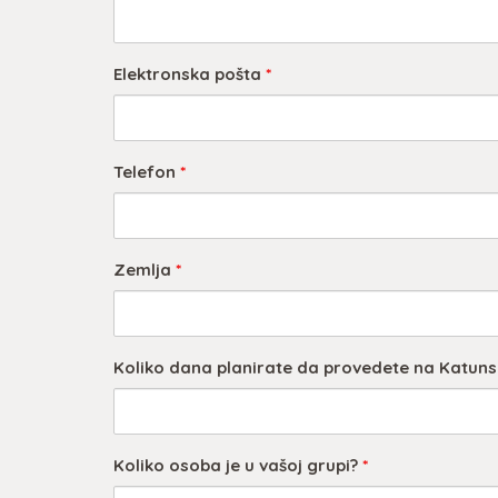
Elektronska pošta
*
Telefon
*
Zemlja
*
Koliko dana planirate da provedete na Katun
Koliko osoba je u vašoj grupi?
*