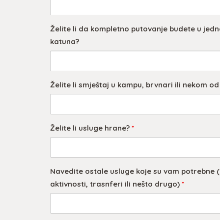
Želite li da kompletno putovanje budete u jedn
katuna?
Želite li smještaj u kampu, brvnari ili nekom od
Želite li usluge hrane?
*
Navedite ostale usluge koje su vam potrebne (r
aktivnosti, trasnferi ili nešto drugo)
*