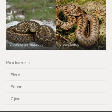
Vipera ursinii macrops
Vipera berus
Biodiverzitet
Flora
Fauna
Gljive