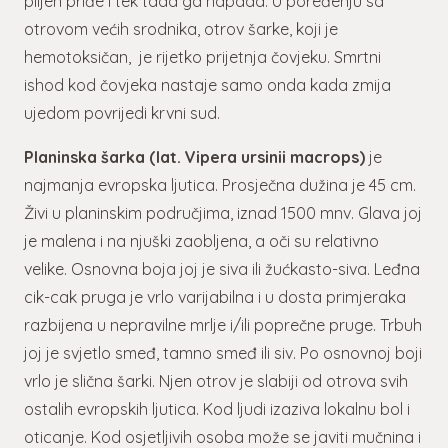
plijen priđe i tek tada ga napada. U poređenju sa
otrovom većih srodnika, otrov šarke, koji je
hemotoksičan, je rijetko prijetnja čovjeku. Smrtni
ishod kod čovjeka nastaje samo onda kada zmija
ujedom povrijedi krvni sud.
Planinska šarka (lat. Vipera ursinii macrops)
je
najmanja evropska ljutica. Prosječna dužina je 45 cm.
Živi u planinskim područjima, iznad 1500 mnv. Glava joj
je malena i na njuški zaobljena, a oči su relativno
velike. Osnovna boja joj je siva ili žućkasto-siva. Leđna
cik-cak pruga je vrlo varijabilna i u dosta primjeraka
razbijena u nepravilne mrlje i/ili poprečne pruge. Trbuh
joj je svjetlo smeđ, tamno smeđ ili siv. Po osnovnoj boji
vrlo je slična šarki. Njen otrov je slabiji od otrova svih
ostalih evropskih ljutica. Kod ljudi izaziva lokalnu bol i
oticanje. Kod osjetljivih osoba može se javiti mučnina i