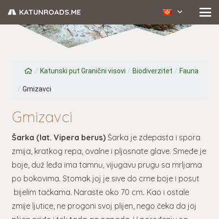
KATUNROADS.ME
/
Katunski put Granični visovi
/
Biodiverzitet
/
Fauna
/
Gmizavci
Gmizavci
Šarka (lat. Vipera berus)
Šarka je zdepasta i spora
zmija, kratkog repa, ovalne i pljosnate glave. Smeđe je
boje, duž leđa ima tamnu, vijugavu prugu sa mrljama
po bokovima. Stomak joj je sive do crne boje i posut
bijelim tačkama. Naraste oko 70 cm
.
Kao i ostale
zmije ljutice, ne progoni svoj plijen, nego čeka da joj