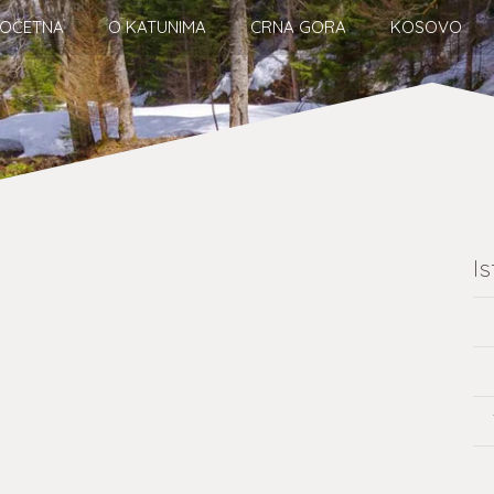
OČETNA
O KATUNIMA
CRNA GORA
KOSOVO
Is