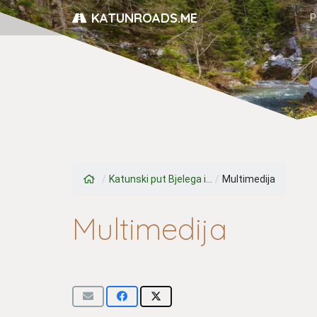
KATUNROADS.ME
P
/
Katunski put Bjelega i...
/
Multimedija
Multimedija