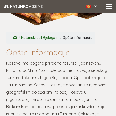
KATUNROADS.ME
/
Katunski put Bjelega i...
/
Opšte informacije
Opšte informacije
Kosovo ima bogate prirodne resurse i jedinstvenu
kulturnu baštinu, što može doprineti razvoju seoskog
turizma tokom svih godišnjih doba. Opis potencijala
za turizam na Kosovu, tesno je povezan sa njegovim
geografskim položajem. Položaj Kosova u
jugoistočnoj Evropi, sa centralnom pozicijom na
Balkanskom poluostrvu, predstavlja raskrsnicu, koja
istorijski datira iz doba Ilira i Rimljana. Čak iako je