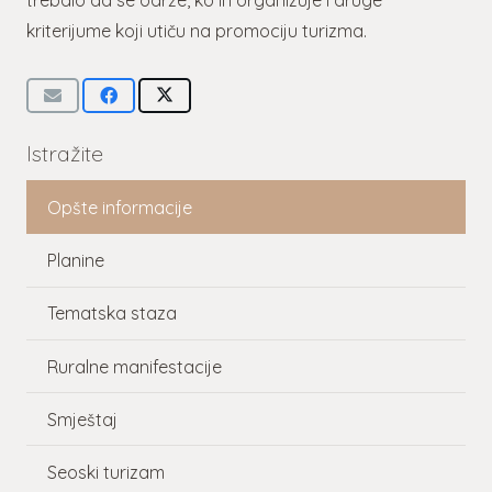
trebalo da se održe, ko ih organizuje i druge
kriterijume koji utiču na promociju turizma.
Istražite
Opšte informacije
Planine
Tematska staza
Ruralne manifestacije
Smještaj
Seoski turizam